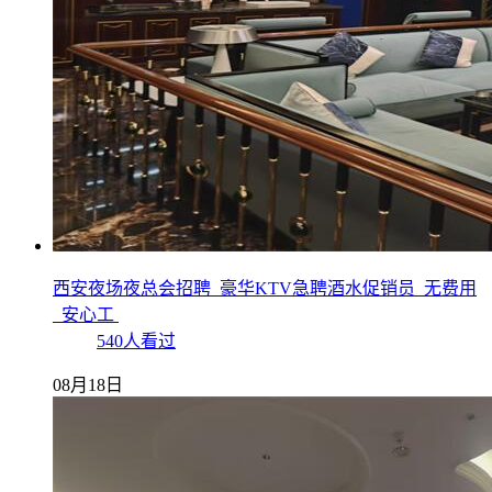
西安夜场夜总会招聘_豪华KTV急聘酒水促销员_无费用
_安心工
540人看过
08月18日