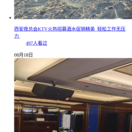
西安夜总会KTV火热招募酒水促销精英_轻松工作无压
力
497人看过
08月18日