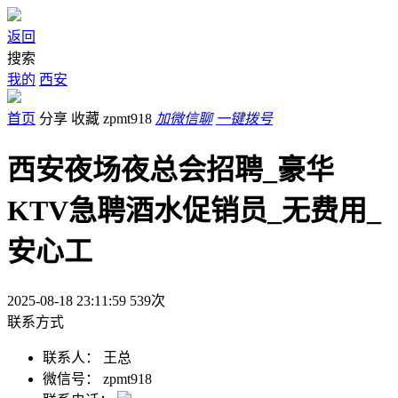
返回
搜索
我的
西安
首页
分享
收藏
zpmt918
加微信聊
一键拨号
西安夜场夜总会招聘_豪华
KTV急聘酒水促销员_无费用_
安心工
2025-08-18 23:11:59
539
次
联系方式
联系人：
王总
微信号：
zpmt918