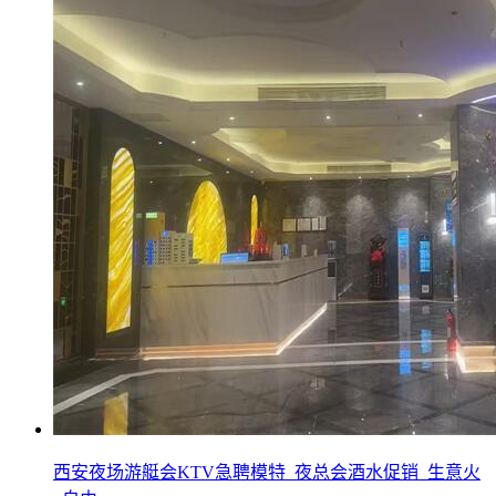
西安夜场游艇会KTV急聘模特_夜总会酒水促销_生意火