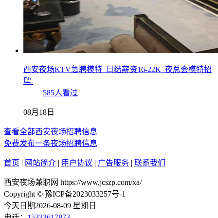
西安夜场KTV急聘模特_日结薪资16-22K_夜总会模特招
聘
585人看过
08月18日
查看全部西安夜场招聘信息
免费发布一条夜场招聘信息
首页
|
网站简介
|
用户协议
|
广告服务
|
联系我们
西安夜场兼职网 https://www.jcszp.com/xa/
Copyright © 豫ICP备2023033257号-1
今天日期2026-08-09 星期日
电话：
15333617873